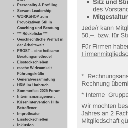
Sitz und S
Personality & Profiling
des Vorstan
Servant Leadership
Mitgestaltu
WORKSHOP zum
Provokativen Stil in
Jede/r kann Mitg
Coaching und Beratung
*** Rückblicke ***
50,--. bzw. für S
Geschlechtliche Vielfalt in
der Arbeitswelt
Für Firmen haben
PROST – eine heilsame
Firmenmitgliedsc
Beratungsmethode!
Eisstockschießen
rasche Wirksamkeit
Führungskräfte
* Rechnungsansch
Generalversammlung
Rechnung übern
HRM im Umbruch
Sommerfest 2025 Forum
* Interne_Gruppe
Interimsmanagement
Krisenintervention Hilfe
Wir möchten bes
Betroffener
Jahres an 2 Fach
Improtheater
Eisstockschießen
Mitgliedschaft gün
Inklusion