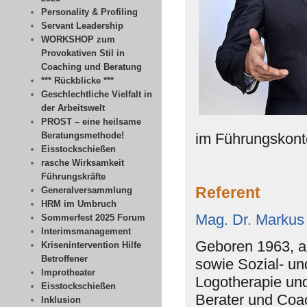
Personality & Profiling
Servant Leadership
WORKSHOP zum
Provokativen Stil in
Coaching und Beratung
*** Rückblicke ***
Geschlechtliche Vielfalt in
der Arbeitswelt
PROST – eine heilsame
Beratungsmethode!
im Führungskont
Eisstockschießen
rasche Wirksamkeit
Führungskräfte
Referent
Generalversammlung
HRM im Umbruch
Mag. Dr. Markus
Sommerfest 2025 Forum
Interimsmanagement
Geboren 1963, au
Krisenintervention Hilfe
Betroffener
sowie Sozial- un
Improtheater
Logotherapie un
Eisstockschießen
Berater und Coac
Inklusion