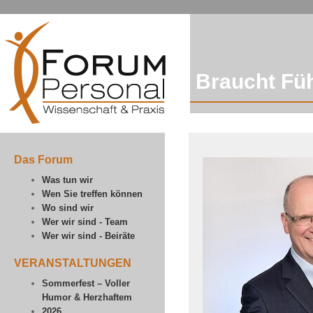
Braucht Fü
Das Forum
Was tun wir
Wen Sie treffen können
Wo sind wir
Wer wir sind - Team
Wer wir sind - Beiräte
VERANSTALTUNGEN
Sommerfest – Voller
Humor & Herzhaftem
2026