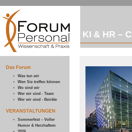
KI & HR – 
Das Forum
Was tun wir
Wen Sie treffen können
Wo sind wir
Wer wir sind - Team
Wer wir sind - Beiräte
VERANSTALTUNGEN
Sommerfest – Voller
Humor & Herzhaftem
2026