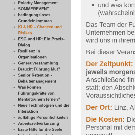
Polarity Management
und was kön
SOMMEREVENT
(wahrscheinl
bedingungsloses
Grundeinkommen
Das Team der Fu
KI & HR – Chancen und
Unternehmen bei 
Risiken
wird uns in ihrem
ESG und HR: Ein Praxis-
Dialog
Bei dieser Verans
Resilienz in
Organisationen
Der Zeitpunkt:
Generalversammlung
Braucht Führung Mut?
jeweils
morgens
Senior Retention -
Anschließend fin
Behaltemanagement
statt; den Absch
Was können
Führungskräfte von
Voraussichtliche
Mentaltrainern lernen?
Neue Technologien und die
Der Ort:
Linz, 
Interaktion
auffällige Persönlichkeiten
Die Kosten:
Die
Arbeitszeitverkürzung
Personal mit dem
Erste Hilfe für die Seele