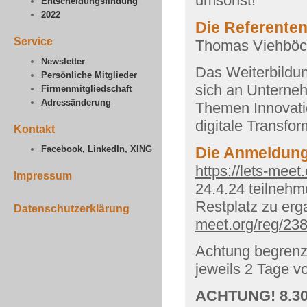
umsonst!
Entscheidungsfindung
2022
Die Referente
Service
Thomas Viehböck
Newsletter
Das Weiterbildu
Persönliche Mitglieder
sich an Unterne
Firmenmitgliedschaft
Adressänderung
Themen Innovati
digitale Transfo
Kontakt
Facebook, LinkedIn, XING
Die Anmeldun
https://lets-mee
Impressum
24.4.24 teilneh
Restplatz zu erg
Datenschutzerklärung
meet.org/reg/2
Achtung begrenz
jeweils 2 Tage vo
ACHTUNG! 8.30 