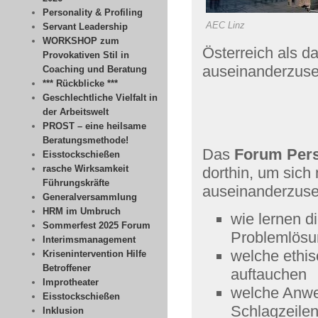
Personality & Profiling
AEC Linz
Servant Leadership
WORKSHOP zum
Österreich als d
Provokativen Stil in
auseinanderzuse
Coaching und Beratung
*** Rückblicke ***
Geschlechtliche Vielfalt in
der Arbeitswelt
PROST – eine heilsame
Beratungsmethode!
Das
Forum Per
Eisstockschießen
rasche Wirksamkeit
dorthin, um sich 
Führungskräfte
auseinanderzuse
Generalversammlung
HRM im Umbruch
wie lernen d
Sommerfest 2025 Forum
Problemlösu
Interimsmanagement
welche ethi
Krisenintervention Hilfe
Betroffener
auftauchen
Improtheater
welche Anw
Eisstockschießen
Schlagzeile
Inklusion