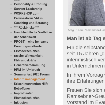
Personality & Profiling
Servant Leadership
WORKSHOP zum
Provokativen Stil in
Coaching und Beratung
*** Rückblicke ***
Mag. Karin Ramsebner-Gr
Geschlechtliche Vielfalt in
der Arbeitswelt
Man ist ab Tag e
PROST – eine heilsame
Beratungsmethode!
Für die selbstän
Eisstockschießen
seit 15 Jahren „
rasche Wirksamkeit
interimistisch v
Führungskräfte
in Unternehmen i
Generalversammlung
HRM im Umbruch
In ihrem Vortrag 
Sommerfest 2025 Forum
Interimsmanagement
ihre Erfahrungen
Krisenintervention Hilfe
Betroffener
Freuen Sie sich 
Improtheater
Ramsebner-Gre
Eisstockschießen
Vorstand im Eva
Inklusion