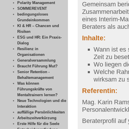
Polarity Management
Gemeinsam berich
SOMMEREVENT
Zusammenarbeit. 
bedingungsloses
eines Interim-M
Grundeinkommen
Beraters als a
KI & HR – Chancen und
Risiken
Inhalte:
ESG und HR: Ein Praxis-
Dialog
Wann ist es 
Resilienz in
Organisationen
Zeit zu bese
Generalversammlung
Wo liegen d
Braucht Führung Mut?
Welche Rahm
Senior Retention -
Behaltemanagement
wirksam zu 
Was können
Führungskräfte von
Referentin:
Mentaltrainern lernen?
Neue Technologien und die
Mag. Karin Ramse
Interaktion
Personalentwick
auffällige Persönlichkeiten
Arbeitszeitverkürzung
Beraterprofil auf
Erste Hilfe für die Seele