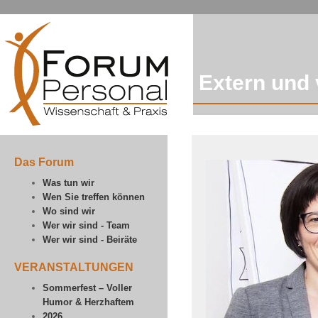
Extern und v
Das Forum
Was tun wir
Wen Sie treffen können
Wo sind wir
Wer wir sind - Team
Wer wir sind - Beiräte
VERANSTALTUNGEN
Sommerfest – Voller
Humor & Herzhaftem
2026