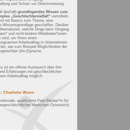
dlung und Schutz vor Diskriminierung.
oll deshalb
grundlegendes Wissen zum
lex „Geschlechtervielfalt“
vermitteln.
ird mit Basics zum Thema, eine
 Wissensgrundlage geschaffen. Darüber
 thematisiert, welche Dinge beim Umgang
trans* und nicht-binären Mitarbeiter*innen
 sind, um Ihnen einen
rungsarmen Arbeitsalltag in Unternehmen
hen, wie zum Beispiel Möglichkeiten der
rgerechten (An-)Sprache.
s ist ein offener Austausch über ihre
und Erfahrungen mit geschlechtlicher
ihrem Arbeitsalltag möglich.
n:
Charlotte Wunn
erkmale, qualifizierte Peer-Berater*in für
tergeschlechtlicher Menschen Österreich
).