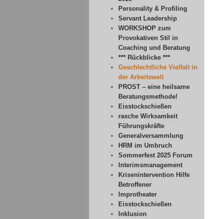
Personality & Profiling
Servant Leadership
WORKSHOP zum
Provokativen Stil in
Coaching und Beratung
*** Rückblicke ***
Geschlechtliche Vielfalt in
der Arbeitswelt
PROST – eine heilsame
Beratungsmethode!
Eisstockschießen
rasche Wirksamkeit
Führungskräfte
Generalversammlung
HRM im Umbruch
Sommerfest 2025 Forum
Interimsmanagement
Krisenintervention Hilfe
Betroffener
Improtheater
Eisstockschießen
Inklusion