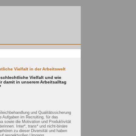
liche Vielfalt in der Arbeitswelt
schlechtliche Vielfalt und wie
r damit in unserem Arbeitsalltag
?
 Gleichbehandlung und Qualitätssicherung
le Aufgaben im Recruiting, für das
ma sowie die Motivation und Produktivität
terinnen. Inter*, trans* und nicht-binäre
hören zu dieser Diversität und haben
uf respektvollen Umgang,