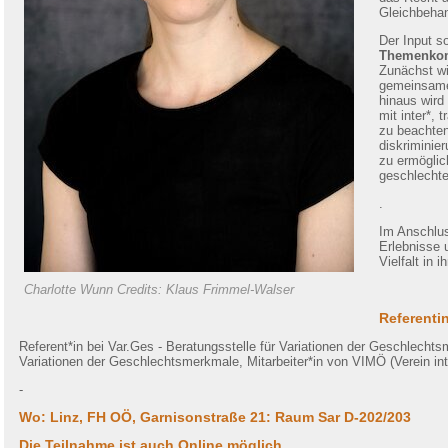
Gleichbehan
Der Input s
Themenkomp
Zunächst w
gemeinsame
hinaus wird
mit inter*, 
zu beachten
diskriminie
zu ermöglic
geschlechte
.
Im Anschlus
Erlebnisse 
Vielfalt in 
Charlotte Wunn Credits: Klaus Frimmel-Walser
Referenti
Referent*in bei Var.Ges - Beratungsstelle für Variationen der Geschlechtsm
Variationen der Geschlechtsmerkmale, Mitarbeiter*in von VIMÖ (
Verein in
-
Wo:
Linz, FH OÖ, Garnisonstraße 21: Raum Sar D-202/203
Die Teilnahme ist auch Online möglich.