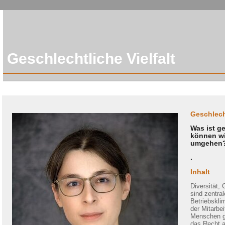
Geschlechtliche Vielfalt
Geschlecht
Was ist ge
können wi
umgehen
.
Inhalt
Diversität,
sind zentra
Betriebskli
der Mitarbei
Menschen ge
das Recht a