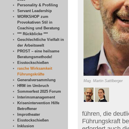
Personality & Profiling
Servant Leadership
WORKSHOP zum
Provokativen Stil in
Coaching und Beratung
*** Rückblicke ***
Geschlechtliche Vielfalt in
der Arbeitswelt
PROST – eine heilsame
Beratungsmethode!
Eisstockschießen
rasche Wirksamkeit
Führungskräfte
Generalversammlung
Mag. Martin Sattlberger
HRM im Umbruch
Sommerfest 2025 Forum
Interimsmanagement
Krisenintervention Hilfe
Betroffener
führen, die deutl
Improtheater
Führungskraft be
Eisstockschießen
Inklusion
erfordert auch d