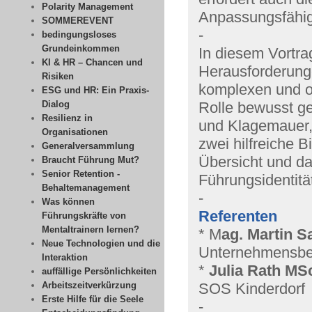
Polarity Management
Anpassungsfähig
SOMMEREVENT
-
bedingungsloses
Grundeinkommen
In diesem Vortra
KI & HR – Chancen und
Herausforderung
Risiken
komplexen und of
ESG und HR: Ein Praxis-
Dialog
Rolle bewusst ge
Resilienz in
und Klagemauer, 
Organisationen
zwei hilfreiche 
Generalversammlung
Übersicht und da
Braucht Führung Mut?
Senior Retention -
Führungsidentitä
Behaltemanagement
-
Was können
Referenten
Führungskräfte von
Mentaltrainern lernen?
* M
ag. Martin S
Neue Technologien und die
Unternehmensbera
Interaktion
*
Julia Rath MSc
auffällige Persönlichkeiten
Arbeitszeitverkürzung
SOS Kinderdorf
Erste Hilfe für die Seele
-