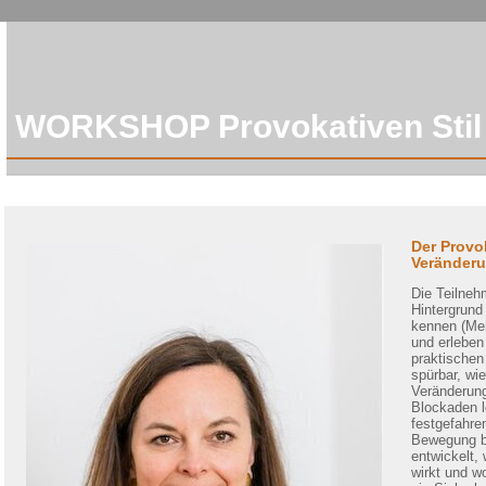
WORKSHOP Provokativen Stil
Der Provok
Veränder
Die Teilneh
Hintergrund
kennen (Me
und erleben 
praktischen
spürbar, wi
Veränderung
Blockaden l
festgefahre
Bewegung br
entwickelt,
wirkt und w