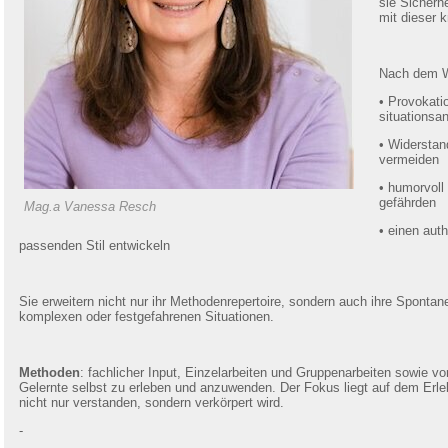
sie Sicherh
mit dieser 
Nach dem W
•
Provokatio
situations
•
Widerstand
vermeiden
•
humorvoll
gefährden
Mag.a Vanessa Resch
•
einen auth
passenden Stil entwickeln
Sie erweitern nicht nur ihr Methodenrepertoire, sondern auch ihre Spontane
komplexen oder festgefahrenen Situationen.
Methoden
: fachlicher Input, Einzelarbeiten und Gruppenarbeiten sowie v
Gelernte selbst zu erleben und anzuwenden. Der Fokus liegt auf dem Er
nicht nur verstanden, sondern verkörpert wird.
-