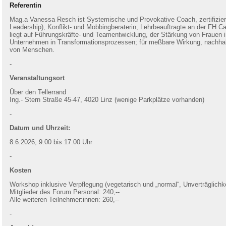
Referentin
Mag.
a
Vanessa Resch
ist Systemische und Provokative Coach, zertifizi
Leadership), Konflikt- und Mobbingberaterin, Lehrbeauftragte an der FH C
liegt auf Führungskräfte- und Teamentwicklung, der Stärkung von Frauen i
Unternehmen in Transformationsprozessen; für meßbare Wirkung, nachhalt
von Menschen.
-
Veranstaltungsort
Über den Tellerrand
Ing.- Stern Straße 45-47, 4020 Linz (wenige Parkplätze vorhanden)
-
Datum und Uhrzeit:
8.6.2026, 9.00 bis 17.00 Uhr
-
Kosten
Workshop inklusive Verpflegung (vegetarisch und „normal“, Unverträglichk
Mitglieder des Forum Personal: 240,--
Alle weiteren Teilnehmer:innen: 260,--
-