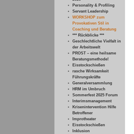
Personality & Profiling
Servant Leadership
WORKSHOP zum
Provokativen Stil in
Coaching und Beratung
*** Rückblicke ***
Geschlechtliche Vielfalt in
der Arbeitswelt
PROST – eine heilsame
Beratungsmethode!
Eisstockschießen
rasche Wirksamkeit
Führungskräfte
Generalversammlung
HRM im Umbruch
Sommerfest 2025 Forum
Interimsmanagement
Krisenintervention Hilfe
Betroffener
Improtheater
Eisstockschießen
Inklusion