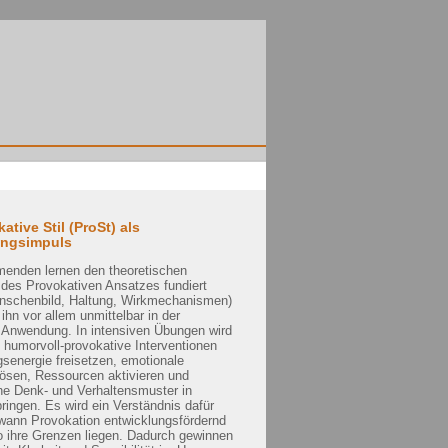
ative Stil (ProSt) als
ungsimpuls
menden lernen den theoretischen
 des Provokativen Ansatzes fundiert
nschenbild, Haltung, Wirkmechanismen)
ihn vor allem unmittelbar in der
 Anwendung. In intensiven Übungen wird
e humorvoll-provokative Interventionen
senergie freisetzen, emotionale
ösen, Ressourcen aktivieren und
ne Denk- und Verhaltensmuster in
ingen. Es wird ein Verständnis dafür
 wann Provokation entwicklungsfördernd
o ihre Grenzen liegen. Dadurch gewinnen