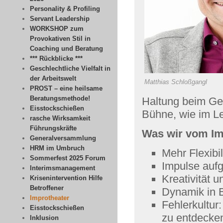
Personality & Profiling
Servant Leadership
WORKSHOP zum
Provokativen Stil in
Coaching und Beratung
*** Rückblicke ***
Geschlechtliche Vielfalt in
der Arbeitswelt
Matthias Schloßgangl
PROST – eine heilsame
Beratungsmethode!
Haltung beim Geg
Eisstockschießen
Bühne, wie im L
rasche Wirksamkeit
Führungskräfte
Was wir vom Im
Generalversammlung
HRM im Umbruch
Mehr Flexibi
Sommerfest 2025 Forum
Impulse aufg
Interimsmanagement
Kreativität u
Krisenintervention Hilfe
Betroffener
Dynamik in 
Improtheater
Fehlerkultur
Eisstockschießen
zu entdecken
Inklusion