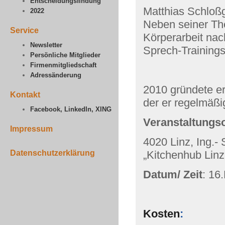
Entscheidungsfindung
Matthias Schloßg
2022
Neben seiner The
Service
Körperarbeit nac
Newsletter
Sprech-Training
Persönliche Mitglieder
Firmenmitgliedschaft
Adressänderung
2010 gründete er
Kontakt
der er regelmäßig
Facebook, LinkedIn, XING
Veranstaltungso
Impressum
4020 Linz, Ing.- 
Datenschutzerklärung
„Kitchenhub Linz
Datum/ Zeit
: 16
Kosten
: