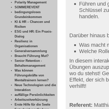
Polarity Management
Führen und g
SOMMEREVENT
Schlüssel zu
bedingungsloses
handeln.
Grundeinkommen
KI & HR – Chancen und
Risiken
ESG und HR: Ein Praxis-
Darüber hinaus 
Dialog
Resilienz in
Was macht m
Organisationen
Welche Rolle
Generalversammlung
Braucht Führung Mut?
In diesem interak
Senior Retention -
Behaltemanagement
Übungen auszupro
Was können
wo du stehst! Ge
Führungskräfte von
Effekt, der sich
Mentaltrainern lernen?
verhilft!
Neue Technologien und die
Interaktion
auffällige Persönlichkeiten
Arbeitszeitverkürzung
Referent:
Matth
Erste Hilfe für die Seele