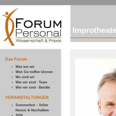
Improtheat
Das Forum
Was tun wir
Wen Sie treffen können
Wo sind wir
Wer wir sind - Team
Wer wir sind - Beiräte
VERANSTALTUNGEN
Sommerfest – Voller
Humor & Herzhaftem
2026