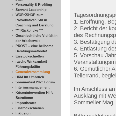
Personality & Profiling
Servant Leadership
Tagesordnungsp
WORKSHOP zum
Provokativen Stil in
1. Eröffnung, Be
Coaching und Beratung
2. Bericht der ko
*** Rückblicke ***
des Rechnungsp
Geschlechtliche Vielfalt in
3. Bestätigung d
der Arbeitswelt
PROST – eine heilsame
4. Entlastung de
Beratungsmethode!
5. Vorschau Jah
Eisstockschießen
Veranstaltungs
rasche Wirksamkeit
Führungskräfte
6. Gemütlicher A
Generalversammlung
Tellerrand, begl
HRM im Umbruch
Sommerfest 2025 Forum
Interimsmanagement
Im Anschluss an
Krisenintervention Hilfe
Ausklang mit Wei
Betroffener
Sommelier Mag. 
Improtheater
Eisstockschießen
Inklusion
Bitte meldet euc