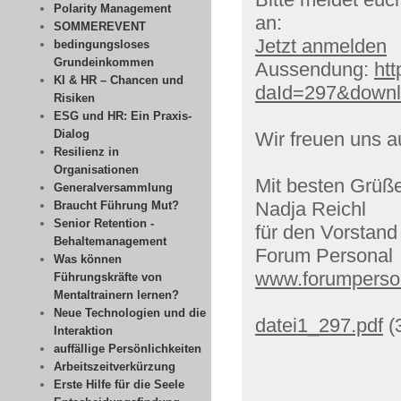
Polarity Management
an:
SOMMEREVENT
Jetzt anmelden
bedingungsloses
Grundeinkommen
Aussendung:
ht
KI & HR – Chancen und
daId=297&downl
Risiken
ESG und HR: Ein Praxis-
Dialog
Wir freuen uns a
Resilienz in
Organisationen
Mit besten Grüß
Generalversammlung
Nadja Reichl
Braucht Führung Mut?
Senior Retention -
für den Vorstand
Behaltemanagement
Forum Personal
Was können
www.forumperson
Führungskräfte von
Mentaltrainern lernen?
Neue Technologien und die
datei1_297.pdf
(
Interaktion
auffällige Persönlichkeiten
Arbeitszeitverkürzung
Erste Hilfe für die Seele