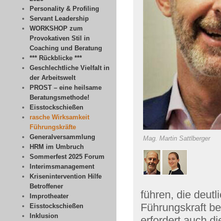
Personality & Profiling
Servant Leadership
WORKSHOP zum
Provokativen Stil in
Coaching und Beratung
*** Rückblicke ***
Geschlechtliche Vielfalt in
der Arbeitswelt
PROST – eine heilsame
Beratungsmethode!
Eisstockschießen
rasche Wirksamkeit
Führungskräfte
Generalversammlung
Mag. Martin Sattlberger
HRM im Umbruch
Sommerfest 2025 Forum
Interimsmanagement
Krisenintervention Hilfe
Betroffener
führen, die deutl
Improtheater
Führungskraft be
Eisstockschießen
Inklusion
erfordert auch d