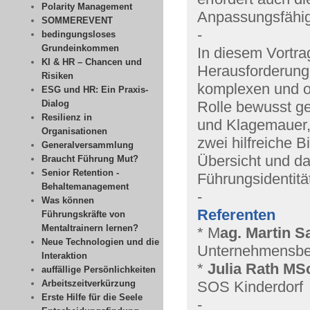
Polarity Management
Anpassungsfähig
SOMMEREVENT
-
bedingungsloses
Grundeinkommen
In diesem Vortra
KI & HR – Chancen und
Herausforderung
Risiken
komplexen und of
ESG und HR: Ein Praxis-
Dialog
Rolle bewusst ge
Resilienz in
und Klagemauer, 
Organisationen
zwei hilfreiche 
Generalversammlung
Übersicht und da
Braucht Führung Mut?
Senior Retention -
Führungsidentitä
Behaltemanagement
-
Was können
Referenten
Führungskräfte von
Mentaltrainern lernen?
* M
ag. Martin S
Neue Technologien und die
Unternehmensbera
Interaktion
*
Julia Rath MSc
auffällige Persönlichkeiten
Arbeitszeitverkürzung
SOS Kinderdorf
Erste Hilfe für die Seele
-